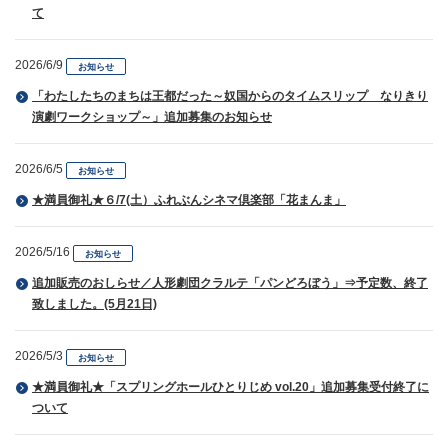
て
2026/6/9
お知らせ
「わたしたちのまちは王都だった～奴国からのタイムスリップ なりきり
演劇ワークショップ～」追加募集のお知らせ
2026/6/5
お知らせ
★満員御礼★６/7(土）ふれぶんシネマ倶楽部「花まんま」
2026/5/16
お知らせ
追加販売のおしらせ／人形劇団クラルテ「パンどろぼう」⇒予定数、終了
致しました。(5月21日)
2026/5/3
お知らせ
★満員御礼★「スプリングホールひとりじめ vol.20」追加募集受付終了に
ついて