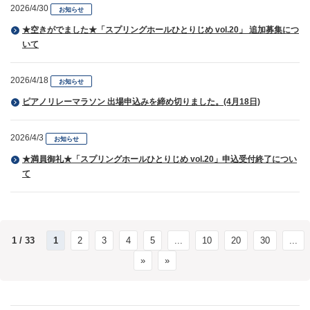
2026/4/30
お知らせ
★空きがでました★「スプリングホールひとりじめ vol.20」 追加募集につ
いて
2026/4/18
お知らせ
ピアノリレーマラソン 出場申込みを締め切りました。(4月18日)
2026/4/3
お知らせ
★満員御礼★「スプリングホールひとりじめ vol.20」申込受付終了につい
て
1 / 33
1
2
3
4
5
...
10
20
30
...
»
»