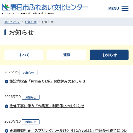
MENU
TOPページ
お知らせ
お知らせ
お知らせ
すべて
速報
お知らせ
2026/8/6
お知らせ
施設内喫茶「Prima Café」お盆休みのおしらせ
2026/7/29
お知らせ
改修工事に伴う「作陶室」利用停止のお知らせ
2026/7/16
お知らせ
★満員御礼★「スプリングホールひとりじめ vol.21」申込受付終了につい