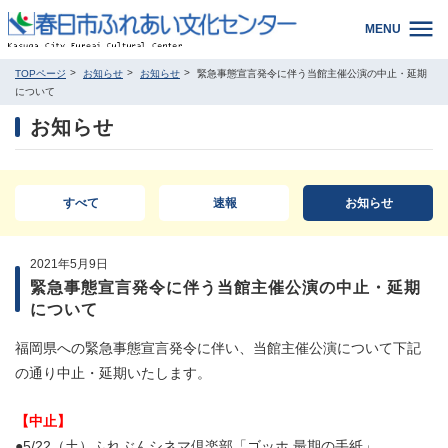
MENU
TOPページ
お知らせ
お知らせ
緊急事態宣言発令に伴う当館主催公演の中止・延期
について
お知らせ
すべて
速報
お知らせ
2021年5月9日
緊急事態宣言発令に伴う当館主催公演の中止・延期
について
福岡県への緊急事態宣言発令に伴い、当館
主催公演について下記
の通り中止・延期いたします。
【中止】
●5/22（土）ふれぶんシネマ倶楽部「ゴッホ 最期の手紙」