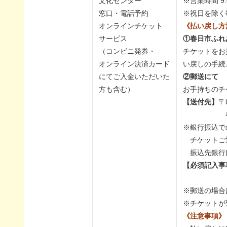
文化センター
※営業時間 9:
窓口・電話予約
※祝日を除く
オンラインチケット
《払い戻し方
サービス
①春日市ふれ
（コンビニ発券・
チケットをお
オンライン決済カード
い戻しの手続
にてご入金いただいた
②郵送にて
方も含む）
お手持ちのチ
【送付先】
〒
春日市ふれ
※銀行振込で
チケットご
振込先銀行
【必須記入事
口座番
※郵送の場合
※チケットが
《注意事項》