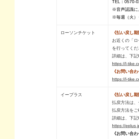
TEL：0570-0
※音声認識によ
※毎週（火）･
ローソンチケット
《払い戻し期
お近くの「ロ
を行ってくだ
詳細は、下記
https://l-tike
《お問い合わ
https://l-tike
イープラス
《払い戻し期
払戻方法は、
払戻方法をご
詳細は、下記
https://eplus
《お問い合わ