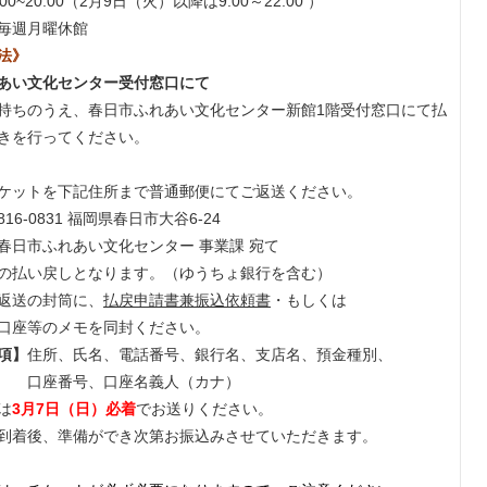
00~20:00（2月9日（火）以降は9:00～22:00 ）
毎週月曜休館
法》
あい文化センター受付窓口にて
持ちのうえ、春日市ふれあい文化センター新館1階受付窓口にて払
きを行ってください。
ケットを下記住所まで普通郵便にてご返送ください。
816-0831 福岡県春日市大谷6-24
あい文化センター 事業課 宛て
の払い戻しとなります。（ゆうちょ銀行を含む）
返送の封筒に、
払戻申請書兼振込依頼書
・もしくは
口座等のメモを同封ください。
項】
住所、氏名、電話番号、銀行名、支店名、預金種別、
号、口座名義人（カナ）
は
3月7日（日）必着
でお送りください。
到着後、準備ができ次第お振込みさせていただきます。