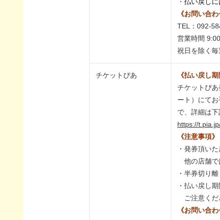
・
払い戻しに
《お問い合わ
TEL：092-58
営業時間 9:0
祝日を除く毎
チケットぴあ
《払い戻し期
チケットぴあ
ート）にてお
で、詳細は下
https://t.pia.j
《注意事項》
・発券頂いた
他の店舗で
・半券切り離
・払い戻し期
ご注意くだ
《お問い合わ