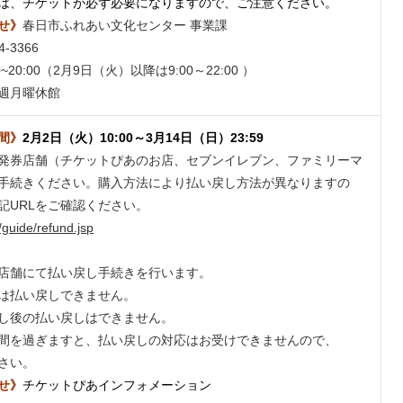
は、チケットが必ず必要になりますので、ご注意ください。
せ》
春日市ふれあい文化センター 事業課
4-3366
0~20:00（2月9日（火）以降は9:00～22:00 ）
週月曜休館
間》
2月2日（火）10:00～3月14日（日）23:59
発券店舗（チケットぴあのお店、セブンイレブン、ファミリーマ
手続きください。購入方法により払い戻し方法が異なりますの
記URLをご確認ください。
p/guide/refund.jsp
店舗にて払い戻し手続きを行います。
は払い戻しできません。
し後の払い戻しはできません。
間を過ぎますと、払い戻しの対応はお受けできませんので、
さい。
せ》
チケットぴあインフォメーション