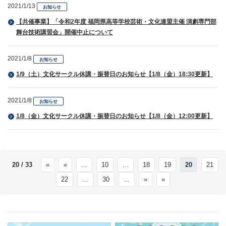
2021/1/13
お知らせ
【共催事業】「令和2年度 福岡県高等学校芸術・文化連盟主催 演劇専門部
舞台技術講習会」開催中止について
2021/1/8
お知らせ
1/9（土）文化サークル休講・振替日のお知らせ【1/8（金）18:30更新】
2021/1/8
お知らせ
1/8（金）文化サークル休講・振替日のお知らせ【1/8（金）12:00更新】
20 / 33
«
«
...
10
...
18
19
20
21
22
...
30
...
»
»