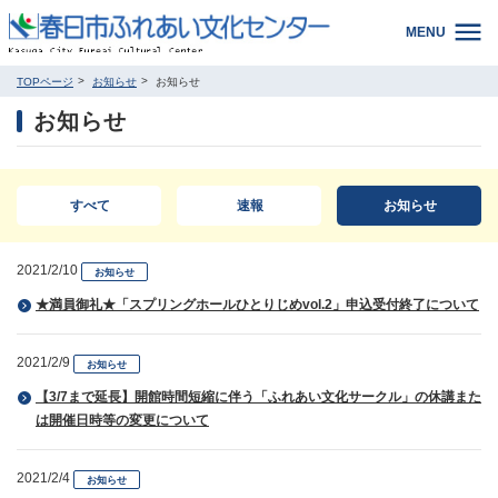
MENU
TOPページ
お知らせ
お知らせ
お知らせ
すべて
速報
お知らせ
2021/2/10
お知らせ
★満員御礼★「スプリングホールひとりじめvol.2」申込受付終了について
2021/2/9
お知らせ
【3/7まで延長】開館時間短縮に伴う「ふれあい文化サークル」の休講また
は開催日時等の変更について
2021/2/4
お知らせ