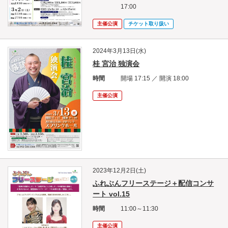
17:00
主催公演
チケット取り扱い
2024年3月13日(水)
桂 宮治 独演会
時間
開場 17:15 ／ 開演 18:00
主催公演
2023年12月2日(土)
ふれぶんフリーステージ＋配信コンサ
ート vol.15
時間
11:00～11:30
主催公演