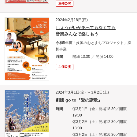
主催公演
2024年2月18日(日)
しょうがいがあってもなくても
音楽みんなで楽しもう
令和5年度「奴国のおとまちプロジェクト」採
択事業
時間
開場 13:30 ／ 開演 14:00
主催公演
2024年3月1日(金) 〜 3月2日(土)
劇団 go to『愛の讃歌』
時間
①3月1日（金）開場18:30／開演
19:00
②3月2日（土）開場12:30／開演
13:00
③3月2日（土）開場16:30／開演