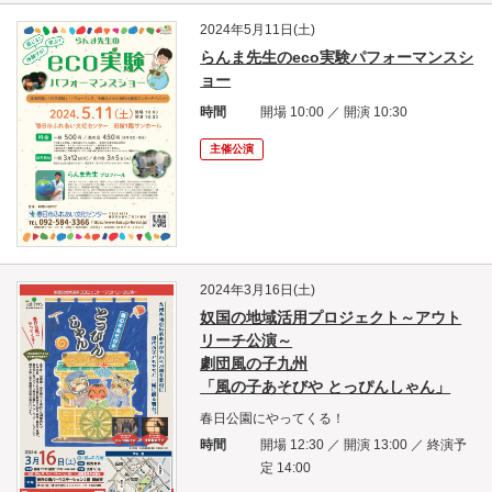
2024年5月11日(土)
らんま先生のeco実験パフォーマンスシ
ョー
時間
開場 10:00 ／ 開演 10:30
主催公演
2024年3月16日(土)
奴国の地域活用プロジェクト～アウト
リーチ公演～
劇団風の子九州
「風の子あそびや とっぴんしゃん」
春日公園にやってくる！
時間
開場 12:30 ／ 開演 13:00 ／ 終演予
定 14:00