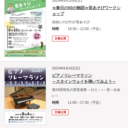
2024年8月10日(土)
≪春日の50の物語≫音あそびワークシ
ョップ
自由にのびのび音あそび
時間
10:30～12:00（予定）
主催公演
2024年8月4日(日)
ピアノリレーマラソン
～スタインウェイを弾いてみよう～
第24回弥生の里音楽祭 ～ひと～♪～音～出会
い～
時間
11:00～17:30（予定）
主催公演