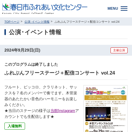
MENU
TOPページ
公演･イベント情報
ふれぶんフリーステージ＋配信コンサート vol.24
公演･イベント情報
2024年9月29日(日)
主催公演
このプログラムは終了しました
ふれぶんフリーステージ＋配信コンサート vol.24
フルート、ピッコロ、クラリネット、サッ
クスを７名のメンバーで奏でます。木管楽
器のあたたかい音色のハーモニーをお楽し
みください。
★当日のステージの様子は
当館Instagram
ア
カウントでも生配信します★
入場無料