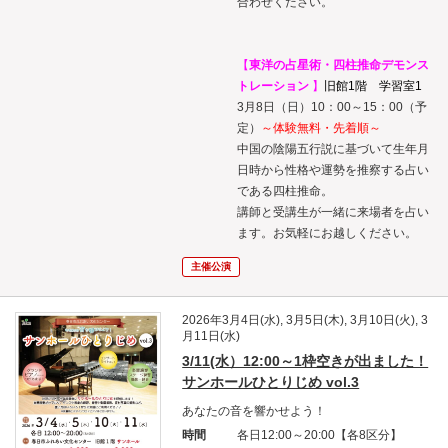
合わせください。
【
東洋の占星術・四柱推命デモンス
トレーション
】
旧館1階 学習室1
3月8日（日）10：00～15：00（予
定）
～体験無料・先着順～
中国の陰陽五行説に基づいて生年月
日時から性格や運勢を推察する占い
である四柱推命。
講師と受講生が一緒に来場者を占い
ます。お気軽にお越しください。
主催公演
2026年3月4日(水), 3月5日(木), 3月10日(火), 3
月11日(水)
3/11(水）12:00～1枠空きが出ました！
サンホールひとりじめ vol.3
あなたの音を響かせよう！
時間
各日12:00～20:00【各8区分】