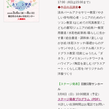
17:00（8日は15:00まで）
◆作品出品講座◆
淡水パールアクセサリー教室 / やさ
しい俳句/初心者・シニアのためのパ
ソコン教室 /はじめての写真教室 / こ
どもの書写/ジュニアの絵画 /一般実
用書道 / 水彩色鉛筆画 /暮らしに生か
す書 / 総合書道・調和体 / 楽しいは
がき絵 /水彩スケッチ/基礎からのデ
ッサン/ やさしくパステル画 / ステン
ドグラス教室 /北欧じゅうたん『ダ
ネラ』 / アメリカンパッチワーク＆
ハワイアン / 陶芸を楽しむ /グラスア
ート～くらしに彩を /オリジナルの
洋服づくり
【ステージ発表】
旧館1階サンホー
ル
3月8日（日）10:00開演（予定）
ステージ発表プログラム（PDF）
※詳しい出演時間はお電話でお問い