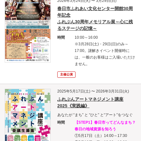
2026年3月24日(火) 〜 3月29日(日)
春日市ふれあい文化センター開館30周
年記念
ふれぶん30周年メモリアル展～心に残
るステージの記憶～
時間
10:00～16:00
※3月28日(土)・29日(日)のみ～
17:00。謎解きイベント開催時に
は、一般のお客様はご入場いただけ
ません。
主催公演
2025年5月17日(土) 〜 2026年3月31日(火)
ふれぶんアートマネジメント講座
2025《実践編》
あなたが “まち” と “ひと” と“アート”をつなぐ
時間
【
STEP1】春日市ってどんなまち？
春日の地域資源を知ろう
①5月17日（土）14:00～17:30