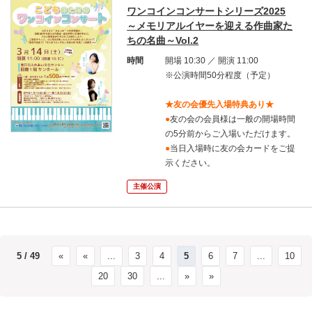
ワンコインコンサートシリーズ2025
～メモリアルイヤーを迎える作曲家た
ちの名曲～Vol.2
時間
開場 10:30 ／ 開演 11:00
※公演時間50分程度（予定）
★友の会優先入場特典あり★
●
友の会の会員様は一般の開場時間
の5分前からご入場いただけます。
●
当日入場時に友の会カードをご提
示ください。
主催公演
5 / 49
«
«
...
3
4
5
6
7
...
10
20
30
...
»
»