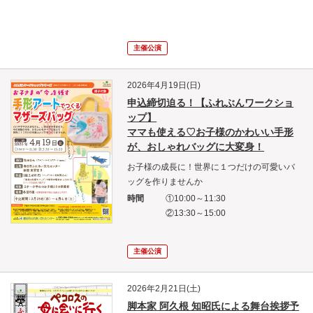
主催公演
2026年4月19日(日)
申込締切迫る！【ふれぶんワークショ
ップ】
ママも使える♡お子様のかわいい手形
が、おしゃれバッグに大変身！
お子様の成長に！世界に１つだけの可愛いバ
ッグを作りませんか
時間
①10:00～11:30
②13:30～15:00
主催公演
2026年2月21日(土)
脚本家 阿久根 知昭氏による舞台挨拶予