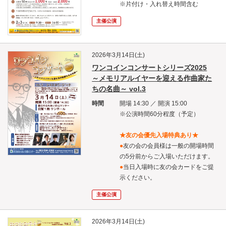
※片付け・入れ替え時間含む
主催公演
2026年3月14日(土)
ワンコインコンサートシリーズ2025
～メモリアルイヤーを迎える作曲家た
ちの名曲～ vol.3
時間
開場 14:30 ／ 開演 15:00
※公演時間60分程度（予定）
★友の会優先入場特典あり★
●
友の会の会員様は一般の開場時間
の5分前からご入場いただけます。
●
当日入場時に友の会カードをご提
示ください。
主催公演
2026年3月14日(土)