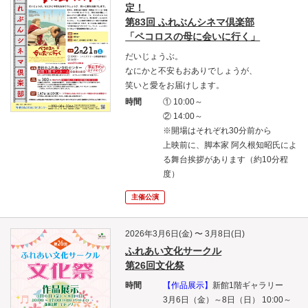
定！
第83回 ふれぶんシネマ倶楽部
「ペコロスの母に会いに行く」
だいじょうぶ。
なにかと不安もおありでしょうが、
笑いと愛をお届けします。
時間
① 10:00～
② 14:00～
※開場はそれぞれ30分前から
上映前に、脚本家 阿久根知昭氏によ
る舞台挨拶があります（約10分程
度）
主催公演
2026年3月6日(金) 〜 3月8日(日)
ふれあい文化サークル
第26回文化祭
時間
【作品展示】
新館1階ギャラリー
3月6日（金）～8日（日） 10:00～