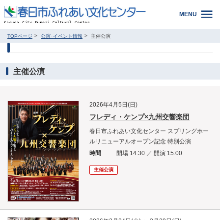
MENU
TOPページ
公演･イベント情報
主催公演
主催公演
2026年4月5日(日)
フレディ・ケンプ×九州交響楽団
春日市ふれあい文化センター スプリングホー
ルリニューアルオープン記念 特別公演
時間
開場 14:30 ／ 開演 15:00
主催公演