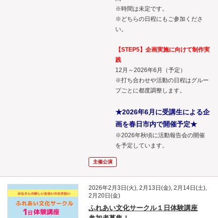
※時間は未定です。
※どちらの日程にもご参加くださ
い。
【STEP5】企画実施に向けて制作実
践
12月～2026年6月（予定）
※打ち合わせや活動の日程はグルー
プごとに都度調整します。
★2026年6月に受講生による企
画を春日市内で開催予定★
※2026年秋頃に活動報告会の開催
を予定しています。
主催公演
2026年2月3日(火), 2月13日(金), 2月14日(土),
2月20日(金)
ふれあい文化サークル１日体験講座