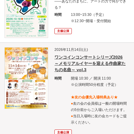
――あなたのまちに、アートの力で何ができ
る？
時間
13:00~15:30（予定）
※12:30~開場・受付開始
主催公演
2026年11月14日(土)
ワンコインコンサートシリーズ2026
～メモリアルイヤーを迎える作曲家た
ちの名曲～ vol.3
時間
開場 10:30 ／ 開演 11:00
※公演時間50分程度（予定）
★友の会優先入場特典あり★
●
友の会の会員様は一般の開場時間
の5分前からご入場いただけます。
●
当日入場時に友の会カードをご提
示ください。
主催公演