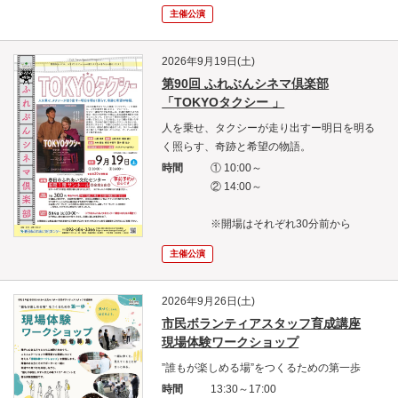
主催公演
2026年9月19日(土)
第90回 ふれぶんシネマ倶楽部
「TOKYOタクシー 」
人を乗せ、タクシーが走り出すー明日を明る
く照らす、奇跡と希望の物語。
時間
① 10:00～
② 14:00～
※開場はそれぞれ30分前から
主催公演
2026年9月26日(土)
市民ボランティアスタッフ育成講座
現場体験ワークショップ
”誰もが楽しめる場”をつくるための第一歩
時間
13:30～17:00