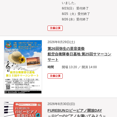
いました。
8/23(日） 受付終了
8/25（火）受付終了
8/26 (水）受付終了
主催公演
2026年8月29日(土)
第26回弥生の里音楽祭
航空自衛隊春日基地 第25回サマーコン
サート
時間
開場 13:20 ／ 開演 14:00
主催公演
2026年8月30日(日)
FUREBUNロビーピアノ開放DAY
～ロビーのピアノを弾いてみよう～