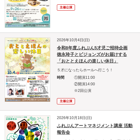
主催公演
2026年10月4日(日)
令和8年度ふれぶん5才児ご招待企画
徳永玲子とビジョンズがお届けする
「おととえほんの楽しい休日」
５才になったらホールへ行こう！
時間
①開演11:00
②開演14:00
※2回公演
主催公演
2026年10月18日(日)
ふれぶんアートマネジメント講座 活動
報告会