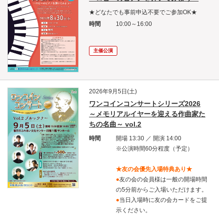
★どなたでも事前申込不要でご参加OK★
時間
10:00～16:00
主催公演
2026年9月5日(土)
ワンコインコンサートシリーズ2026
～メモリアルイヤーを迎える作曲家た
ちの名曲～ vol.2
時間
開場 13:30 ／ 開演 14:00
※公演時間60分程度（予定）
★友の会優先入場特典あり★
●
友の会の会員様は一般の開場時間
の5分前からご入場いただけます。
●
当日入場時に友の会カードをご提
示ください。