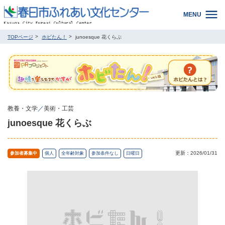
MENU
TOPページ
ホビたん！
junoesque 花くらぶ
教養・文学
／
美術・工芸
junoesque 花くらぶ
更新：2026/01/31
参加者募集中
個人
全年齢対象
参加条件なし
日曜日