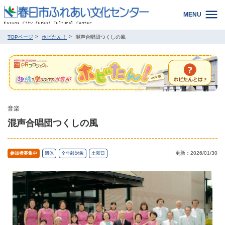
MENU
TOPページ
ホビたん！
混声合唱団つくしの風
音楽
混声合唱団つくしの風
更新：2026/01/30
参加者募集中
団体
全年齢対象
土曜日