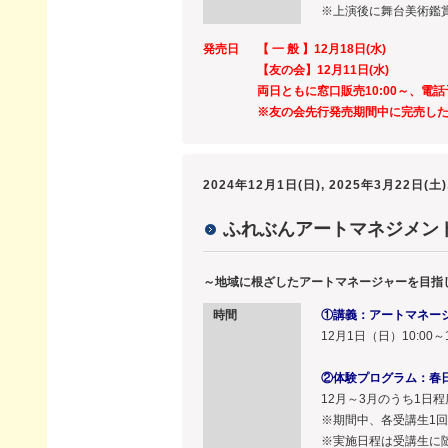
※上演後に舞台美術鑑
発売日
【 一 般 】12月18日(水)
【友の会】12月11日(水)
両日ともに窓口販売10:00～、電話
※友の会先行発売期間中に完売し
2024年12月1日(日), 2025年3月22日(土)
ふれぶんアートマネジメント講
～地域に根ざしたアートマネージャーを目指
時間
①講義：アートマネー
12月1日（日）10:00～1
②体験プログラム：春
12月～3月のうち1日程
※期間中、各受講生1
※実施日程は受講生に