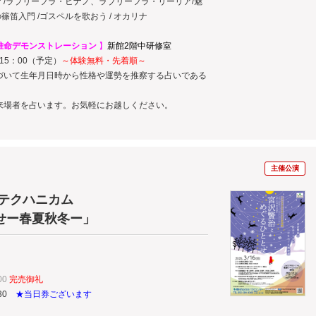
オケ /ラブリーフラ・ヒナノ、ラブリーフラ・リーリア/魅
の篠笛入門 /ゴスペルを歌おう / オカリナ
推命デモンストレーション
】
新館2階中研修室
15：00（予定）
～体験無料・先着順～
づいて生年月日時から性格や運勢を推察する占いである
来場者を占います。お気軽にお越しください。
主催公演
クテクハニカム
せー春夏秋冬ー」
00
完売御礼
:30
★当日券ございます