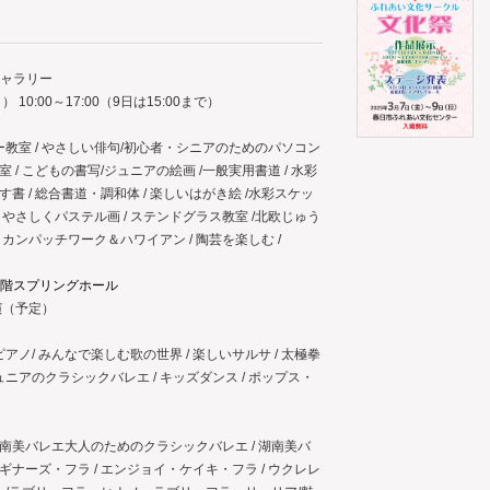
ギャラリー
10:00～17:00（9日は15:00まで）
教室 / やさしい俳句/初心者・シニアのためのパソコン
 / こどもの書写/ジュニアの絵画 /一般実用書道 / 水彩
す書 / 総合書道・調和体 / 楽しいはがき絵 /水彩スケッ
 やさしくパステル画 / ステンドグラス教室 /北欧じゅう
リカンパッチワーク＆ハワイアン / 陶芸を楽しむ /
1階スプリングホール
開演（予定）
ノ/ みんなで楽しむ歌の世界 / 楽しいサルサ / 太極拳
ジュニアのクラシックバレエ / キッズダンス / ポップス・
/ 湖南美バレエ大人のためのクラシックバレエ / 湖南美バ
ギナーズ・フラ / エンジョイ・ケイキ・フラ / ウクレレ