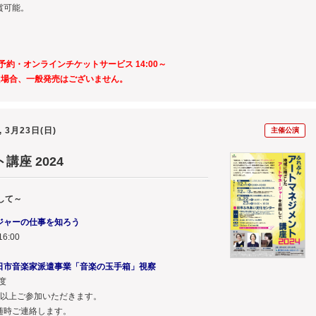
賞可能。
予約・オンラインチケットサービス 14:00～
た場合、一般発売はございません。
, 3月23日(日)
主催公演
座 2024
して～
ジャーの仕事を知ろう
6:00
日市音楽家派遣事業「音楽の玉手箱」視察
度
回以上ご参加いただきます。
随時ご連絡します。