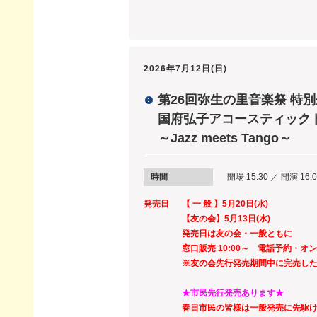
2026年7月12日(日)
第26回弥生の里音楽祭 特
国府弘子アコースティックトリ
～Jazz meets Tango～
時間
開場 15:30 ／ 開演 16:
発売日
【 一 般 】5月20日(水)
【友の会】5月13日(水)
発売日は友の会・一般ともに
窓口販売 10:00～ 電話予約・オ
※友の会先行発売期間中に完売し
★市民先行発売あります★
春日市民の皆様は一般発売に先駆