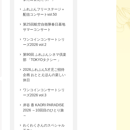
ふれぶんフリーステージ＋
配信コンサートvol.50
第25回航空自衛隊春日基地
サマーコンサート
ワンコインコンサートシリ
ーズ2026 vol.2
第90回 ふれぶんシネマ倶楽
部 「TOKYOタクシー 」
2026ふれぶん5才児ご招待
企画 おととえほんの楽しい
休日
ワンコインコンサートシリ
ーズ2026 vol.3
岸谷 香 KAORI PARADISE
2026 ～10回目のひとり旅
～
わくわくさんのスペシャル