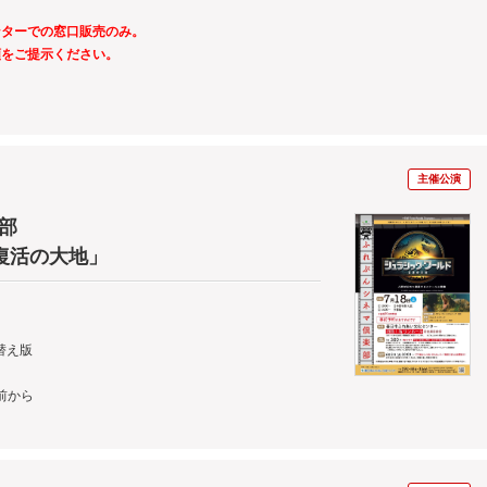
ンターでの窓口販売のみ。
類をご提示ください。
主催公演
部
復活の大地」
吹替え版
前から