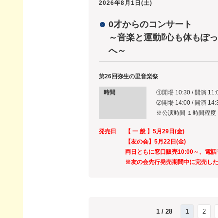
2026年8月1日(土)
0才からのコンサート
～音楽と運動⁉心も体もぽ
へ～
第26回弥生の里音楽祭
時間
①開場 10:30 / 開演 11:
②開場 14:00 / 開演 14:
※公演時間 １時間程度
発売日
【 一 般 】5月29日(金)
【友の会】5月22日(金)
両日ともに窓口販売10:00～、電話
※友の会先行発売期間中に完売し
1 / 28
1
2