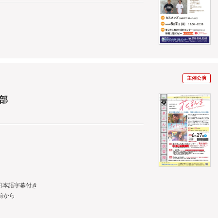
主催公演
部
日本語字幕付き
前から