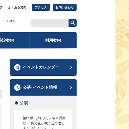
プ
よくある質問
アクセス
お問い合わせ
100
%
施設案内
利用案内
イベントカレンダー
公演･イベント情報
公演
第89回 ふれぶんシネマ倶楽
部 「あの花が咲く丘で君と
また出会えたら。 」