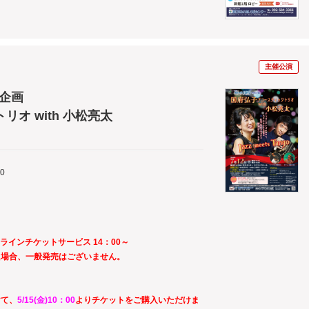
主催公演
別企画
オ with 小松亮太
00
ンラインチケットサービス 14：00～
た場合、一般発売はございません。
けて、
5/15(金)10：00
よりチケットをご購入いただけま