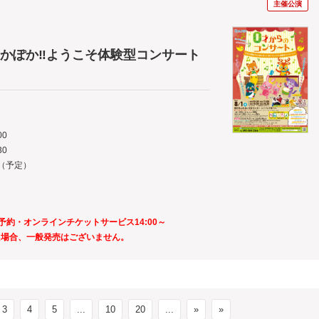
主催公演
っかぽか‼ようこそ体験型コンサート
00
30
（予定）
予約・オンラインチケットサービス14:00～
た場合、一般発売はございません。
3
4
5
...
10
20
...
»
»