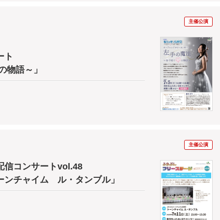
主催公演
ート
の物語～」
主催公演
コンサートvol.48
ーンチャイム ル・タンブル」