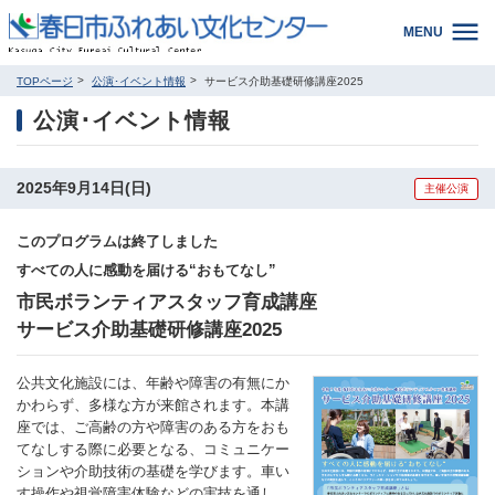
MENU
TOPページ
公演･イベント情報
サービス介助基礎研修講座2025
公演･イベント情報
2025年9月14日(日)
主催公演
このプログラムは終了しました
すべての人に感動を届ける“おもてなし”
市民ボランティアスタッフ育成講座
サービス介助基礎研修講座2025
公共文化施設には、年齢や障害の有無にか
かわらず、多様な方が来館されます。本講
座では、ご高齢の方や障害のある方をおも
てなしする際に必要となる、コミュニケー
ションや介助技術の基礎を学びます。車い
す操作や視覚障害体験などの実技を通し