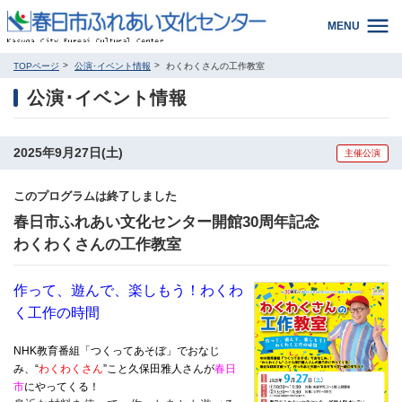
MENU
TOPページ
公演･イベント情報
わくわくさんの工作教室
公演･イベント情報
2025年9月27日(土)
主催公演
このプログラムは終了しました
春日市ふれあい文化センター開館30周年記念
わくわくさんの工作教室
作って、遊んで、楽しもう！わくわ
く工作の時間
NHK教育番組「つくってあそぼ」でおなじ
み、“
わくわくさん
”こと久保田雅人さんが
春日
市
にやってくる！