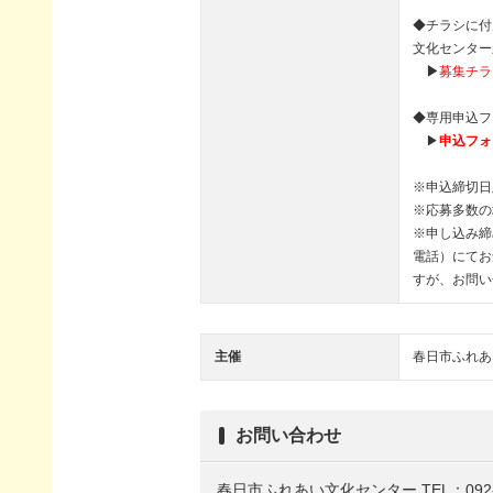
◆チラシに付属
文化センター
▶
募集チラ
◆専用申込フ
▶
申込フォ
※申込締切日
※応募多数の
※申し込み締
電話）にてお
すが、お問い
主催
春日市ふれあ
お問い合わせ
春日市ふれあい文化センター
TEL：092-