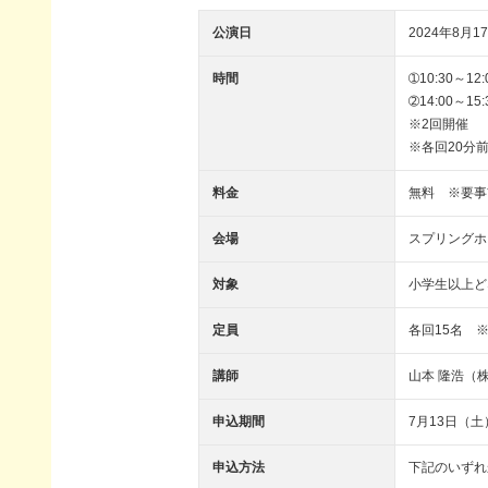
公演日
2024年8月17
時間
➀10:30～12:
➁14:00～1
※2回開催
※各回20分
料金
無料 ※要事
会場
スプリングホ
対象
小学生以上ど
定員
各回15名 
講師
山本 隆浩（
申込期間
7月13日（土
申込方法
下記のいずれ