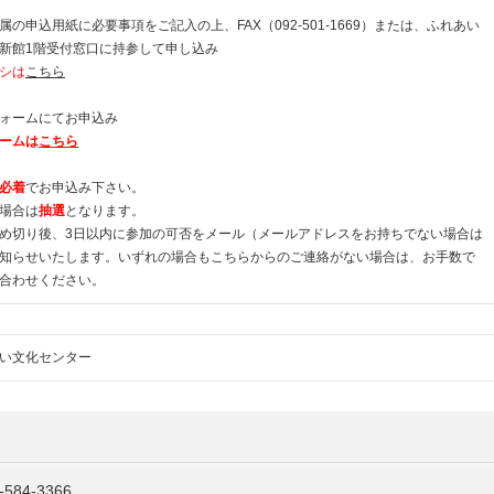
の申込用紙に必要事項をご記入の上、FAX（092-501-1669）または、ふれあい
新館1階受付窓口に持参して申し込み
シは
こちら
ォームにてお申込み
ームは
こちら
必着
でお申込み下さい。
場合は
抽選
となります。
め切り後、3日以内に参加の可否をメール（メールアドレスをお持ちでない場合は
知らせいたします。いずれの場合もこちらからのご連絡がない場合は、お手数で
合わせください。
い文化センター
584-3366