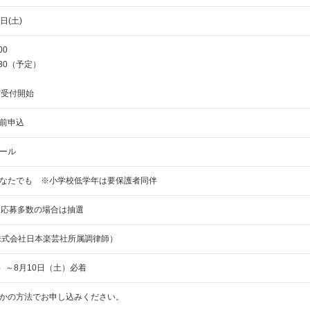
日(土)
00
5:30（予定）
前受付開始
前申込
ール
なたでも ※小学校低学年は要保護者同伴
※応募多数の場合は抽選
株式会社日本楽芸社所属調律師）
）～8月10日（土）必着
かの方法でお申し込みください。