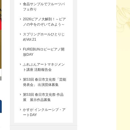
食品サンプルでフルーツパ
フェ作り
2026ピアノ大解剖！～ピア
ノの中をのぞいてみよう～
スプリングホールひとりじ
めVol.21
FUREBUNロビーピアノ開
放DAY
ふれぶんアートマネジメン
ト講座 活動報告会
第53回 春日市文化祭「芸能
発表会」 出演団体募集
第53回 春日市文化祭 作品
展 展示作品募集
かすが インクルーシブ・ア
ートDAY