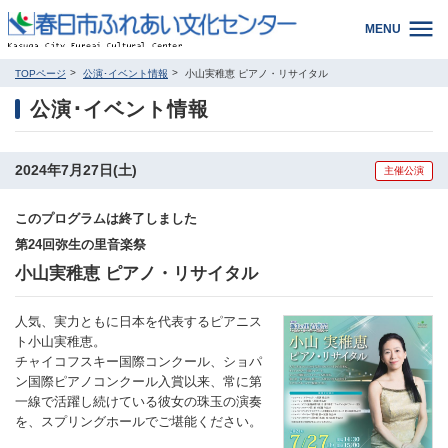
MENU
TOPページ
公演･イベント情報
小山実稚恵 ピアノ・リサイタル
公演･イベント情報
2024年7月27日(土)
主催公演
このプログラムは終了しました
第24回弥生の里音楽祭
小山実稚恵 ピアノ・リサイタル
人気、実力ともに日本を代表するピアニス
ト小山実稚恵。
チャイコフスキー国際コンクール、ショパ
ン国際ピアノコンクール入賞以来、常に第
一線で活躍し続けている彼女の珠玉の演奏
を、スプリングホールでご堪能ください。