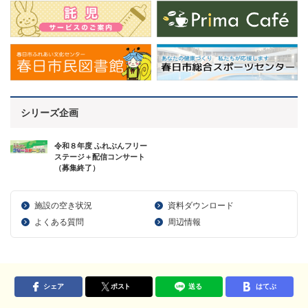
シリーズ企画
令和８年度 ふれぶんフリー
ステージ＋配信コンサート
（募集終了）
施設の空き状況
資料ダウンロード
よくある質問
周辺情報
シェア
ポスト
送る
はてぶ