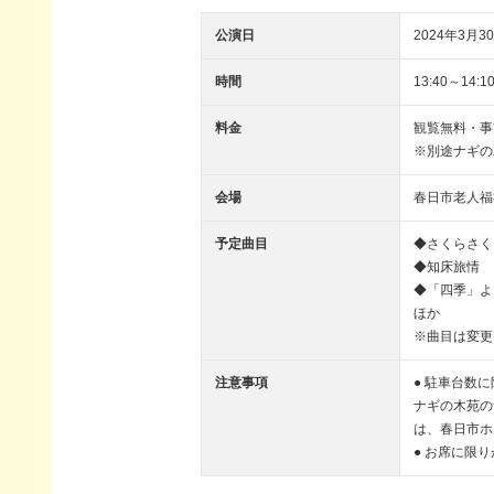
公演日
2024年3月30
時間
13:40～14:1
料金
観覧無料・事
※別途ナギの
会場
春日市老人福
予定曲目
◆さくらさく
◆知床旅情
◆「四季」よ
ほか
※曲目は変更
注意事項
● 駐車台数
ナギの木苑の
は、春日市ホ
● お席に限