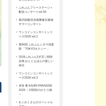
ふれぶんフリーステージ＋
配信コンサートvol.50
第25回航空自衛隊春日基地
サマーコンサート
ワンコインコンサートシリ
ーズ2026 vol.2
第90回 ふれぶんシネマ倶楽
部 「TOKYOタクシー 」
2026ふれぶん5才児ご招待
企画 おととえほんの楽しい
休日
ワンコインコンサートシリ
ーズ2026 vol.3
岸谷 香 KAORI PARADISE
2026 ～10回目のひとり旅
～
わくわくさんのスペシャル