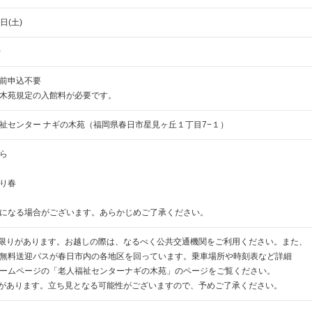
日(土)
0
前申込不要
木苑規定の入館料が必要です。
祉センター ナギの木苑（福岡県春日市星見ヶ丘１丁目7−１）
ら
り春
になる場合がございます。あらかじめご了承ください。
に限りがあります。お越しの際は、なるべく公共交通機関をご利用ください。また、
無料送迎バスが春日市内の各地区を回っています。乗車場所や時刻表など詳細
ームページの「老人福祉センターナギの木苑」のページをご覧ください。
りがあります。立ち見となる可能性がございますので、予めご了承ください。