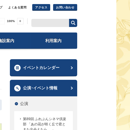
プ
よくある質問
アクセス
お問い合わせ
100
%
施設案内
利用案内
イベントカレンダー
公演･イベント情報
公演
第89回 ふれぶんシネマ倶楽
部 「あの花が咲く丘で君と
また出会えたら。 」