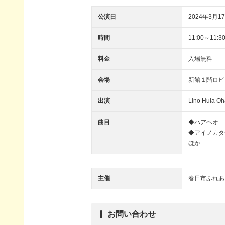
公演日
2024年3月17
時間
11:00～11:3
料金
入場無料
会場
新館１階ロビ
出演
Lino Hula
曲目
◆ハアヘオ
◆アイノカタ
ほか
主催
春日市ふれあ
お問い合わせ