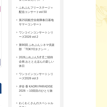
ふれぶんフリーステージ＋
配信コンサートvol.50
第25回航空自衛隊春日基地
サマーコンサート
ワンコインコンサートシリ
ーズ2026 vol.2
第90回 ふれぶんシネマ倶楽
部 「TOKYOタクシー 」
2026ふれぶん5才児ご招待
企画 おととえほんの楽しい
休日
ワンコインコンサートシリ
ーズ2026 vol.3
岸谷 香 KAORI PARADISE
2026 ～10回目のひとり旅
～
わくわくさんのスペシャル