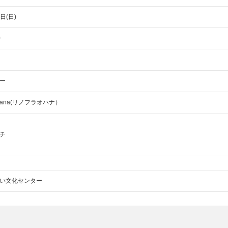
日(日)
0
ー
 Ohana(リノフラオハナ）
チ
い文化センター