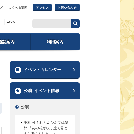
プ
よくある質問
アクセス
お問い合わせ
100
%
施設案内
利用案内
イベントカレンダー
公演･イベント情報
公演
第89回 ふれぶんシネマ倶楽
部 「あの花が咲く丘で君と
また出会えたら。 」