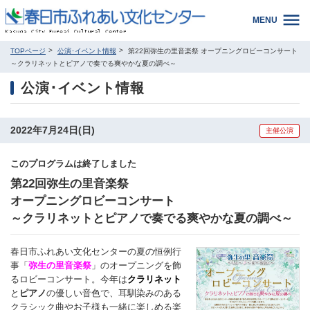
MENU
TOPページ
公演･イベント情報
第22回弥生の里音楽祭 オープニングロビーコンサート
～クラリネットとピアノで奏でる爽やかな夏の調べ～
公演･イベント情報
2022年7月24日(日)
主催公演
このプログラムは終了しました
第22回弥生の里音楽祭
オープニングロビーコンサート
～クラリネットとピアノで奏でる爽やかな夏の調べ～
春日市ふれあい文化センターの夏の恒例行
事「
弥生の里音楽祭
」のオープニングを飾
るロビーコンサート。今年は
クラリネット
と
ピアノ
の優しい音色で、耳馴染みのある
クラシック曲やお子様も一緒に楽しめる楽