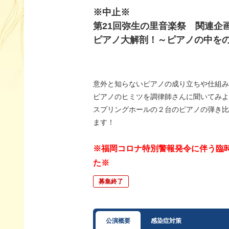
※中止※
第21回弥生の里音楽祭 関連企
ピアノ大解剖！～ピアノの中を
意外と知らないピアノの成り立ちや仕組み
ピアノのヒミツを調律師さんに聞いてみよ
スプリングホールの２台のピアノの弾き比
ます！
※福岡コロナ特別警報発令に伴う臨
た※
募集終了
公演概要
感染症対策