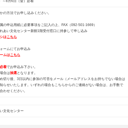
水）～8月6日（金）必着
かの方法でお申し込みください。
の申込用紙に必要事項をご記入の上、FAX（092-501-1669）
れあい文化センター新館1階受付窓口に持参して申し込み
シは
こちら
ォームにてお申込み
ームは
こちら
必着
でお申込み下さい。
場合は
抽選
となります。
め切り後、3日以内に参加の可否をメール（メールアドレスをお持ちでない場合は
知らせいたします。いずれの場合もこちらからのご連絡がない場合は、お手数で
合わせください。
い文化センター