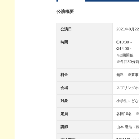
公演概要
公演日
2021年8月22
時間
➀10:30～
➁14:00～
※2回開催
※各回30分
料金
無料 ※要事
会場
スプリングホ
対象
小学生～どな
定員
各回10名 
講師
山本 隆浩（