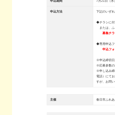
申込期間
7月21日（
申込方法
下記のいずれ
◆チラシに付属
または、ふ
募集チラ
◆専用申込フ
申込フォ
※申込締切日
※応募多数の
※申し込み締
電話）にてお
すが、お問い
主催
春日市ふれあ