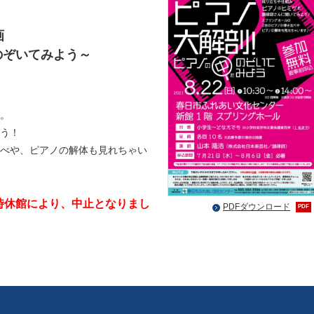
画
のぞいてみよう～
。
う！
べや、ピアノの解体も見れちゃい
時休館により、中止となりまし
PDFダウンロード
PDF