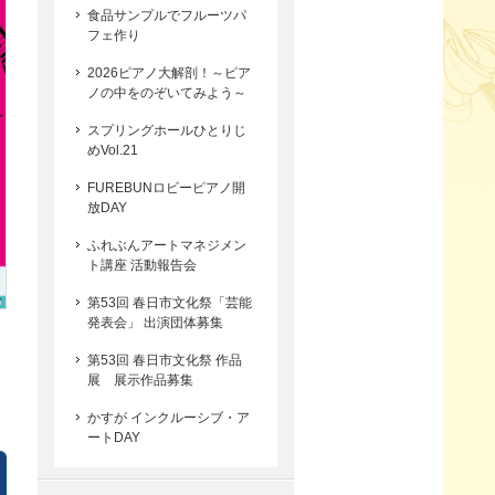
食品サンプルでフルーツパ
フェ作り
2026ピアノ大解剖！～ピア
ノの中をのぞいてみよう～
スプリングホールひとりじ
めVol.21
FUREBUNロビーピアノ開
放DAY
ふれぶんアートマネジメン
ト講座 活動報告会
第53回 春日市文化祭「芸能
発表会」 出演団体募集
第53回 春日市文化祭 作品
展 展示作品募集
かすが インクルーシブ・ア
ートDAY