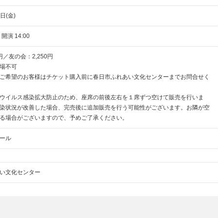
日(金)
 開演 14:00
円／友の会：2,250円
場不可
ご希望のお客様はチケット購入前に春日市ふれあい文化センターまでお問合せく
ウイルス感染拡大防止のため、座席の前後左右を１席ずつ空けて販売を行いま
染状況が改善した場合、完売後に追加販売を行う可能性がございます。お隣が空
る場合がございますので、予めご了承ください。
ール
い文化センター