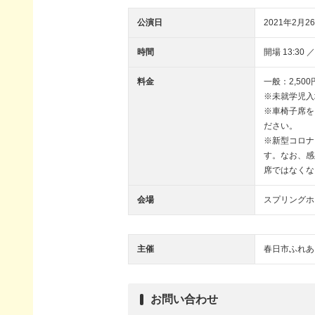
公演日
2021年2月26
時間
開場 13:30 ／
料金
一般：2,500
※未就学児入
※車椅子席を
ださい。
※新型コロナ
す。なお、感
席ではなくな
会場
スプリングホ
主催
春日市ふれあ
お問い合わせ