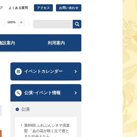
プ
よくある質問
アクセス
お問い合わせ
100
%
施設案内
利用案内
イベントカレンダー
公演･イベント情報
公演
第89回 ふれぶんシネマ倶楽
部 「あの花が咲く丘で君と
また出会えたら。 」