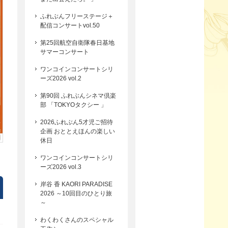
ふれぶんフリーステージ＋
配信コンサートvol.50
第25回航空自衛隊春日基地
サマーコンサート
ワンコインコンサートシリ
ーズ2026 vol.2
第90回 ふれぶんシネマ倶楽
部 「TOKYOタクシー 」
2026ふれぶん5才児ご招待
企画 おととえほんの楽しい
休日
ワンコインコンサートシリ
ーズ2026 vol.3
岸谷 香 KAORI PARADISE
2026 ～10回目のひとり旅
～
わくわくさんのスペシャル