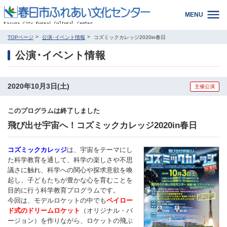
MENU
TOPページ
公演･イベント情報
コズミックカレッジ2020in春日
公演･イベント情報
2020年10月3日(土)
主催公演
このプログラムは終了しました
飛び出せ宇宙へ！コズミックカレッジ2020in春日
コズミックカレッジ
は、宇宙をテーマにし
た科学教育を通して、科学の楽しさや不思
議さに触れ、科学への関心や探求意欲を喚
起し、子どもたちが豊かな心を育むことを
目的に行う科学教育プログラムです。
今回は、モデルロケットの中でも
ペイロー
ド式のドリームロケット
（オリジナル・バ
ージョン）を作りながら、ロケットの飛ぶ