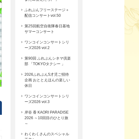
ふれぶんフリーステージ＋
配信コンサートvol.50
第25回航空自衛隊春日基地
サマーコンサート
ワンコインコンサートシリ
ーズ2026 vol.2
第90回 ふれぶんシネマ倶楽
部 「TOKYOタクシー 」
2026ふれぶん5才児ご招待
企画 おととえほんの楽しい
休日
ワンコインコンサートシリ
ーズ2026 vol.3
岸谷 香 KAORI PARADISE
2026 ～10回目のひとり旅
～
わくわくさんのスペシャル