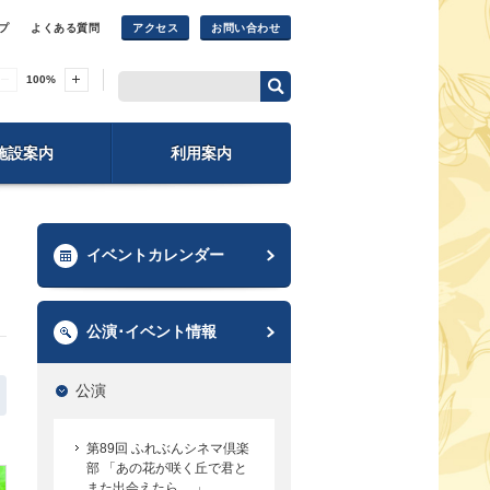
プ
よくある質問
アクセス
お問い合わせ
100
%
施設案内
利用案内
イベントカレンダー
公演･イベント情報
公演
第89回 ふれぶんシネマ倶楽
部 「あの花が咲く丘で君と
また出会えたら。 」