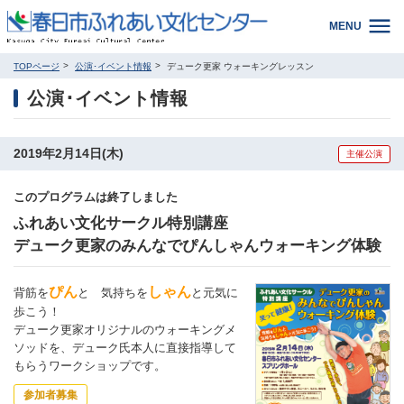
MENU
TOPページ
公演･イベント情報
デューク更家 ウォーキングレッスン
公演･イベント情報
2019年2月14日(木)
主催公演
このプログラムは終了しました
ふれあい文化サークル特別講座
デューク更家のみんなでぴんしゃんウォーキング体験
ぴん
しゃん
背筋を
と 気持ちを
と元気に
歩こう！
デューク更家オリジナルのウォーキングメ
ソッドを、デューク氏本人に直接指導して
もらうワークショップです。
参加者募集